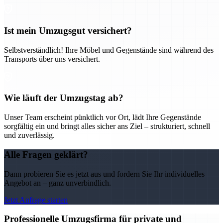
Ist mein Umzugsgut versichert?
Selbstverständlich! Ihre Möbel und Gegenstände sind während des
Transports über uns versichert.
Wie läuft der Umzugstag ab?
Unser Team erscheint pünktlich vor Ort, lädt Ihre Gegenstände
sorgfältig ein und bringt alles sicher ans Ziel – strukturiert, schnell
und zuverlässig.
Alle Fragen geklärt?
Dann probieren Sie es jetzt aus und fordern Sie Ihr individuelles
Angebot an – ganz unverbindlich.
Jetzt Anfrage starten
Professionelle Umzugsfirma für private und