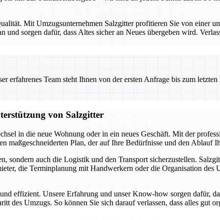
alität. Mit Umzugsunternehmen Salzgitter profitieren Sie von einer umf
 und sorgen dafür, dass Altes sicher an Neues übergeben wird. Verlas
 erfahrenes Team steht Ihnen von der ersten Anfrage bis zum letzten Ka
terstützung von Salzgitter
chsel in die neue Wohnung oder in ein neues Geschäft. Mit der profes
inen maßgeschneiderten Plan, der auf Ihre Bedürfnisse und den Ablauf 
, sondern auch die Logistik und den Transport sicherzustellen. Salzgit
ter, die Terminplanung mit Handwerkern oder die Organisation des Umz
i und effizient. Unsere Erfahrung und unser Know-how sorgen dafür, da
hritt des Umzugs. So können Sie sich darauf verlassen, dass alles gut o