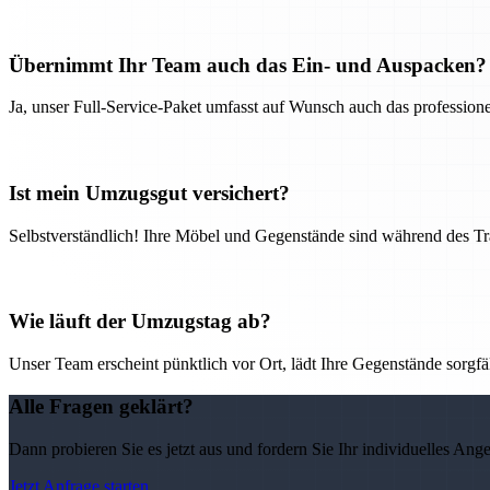
Übernimmt Ihr Team auch das Ein- und Auspacken?
Ja, unser Full-Service-Paket umfasst auf Wunsch auch das professio
Ist mein Umzugsgut versichert?
Selbstverständlich! Ihre Möbel und Gegenstände sind während des Tra
Wie läuft der Umzugstag ab?
Unser Team erscheint pünktlich vor Ort, lädt Ihre Gegenstände sorgfälti
Alle Fragen geklärt?
Dann probieren Sie es jetzt aus und fordern Sie Ihr individuelles Ang
Jetzt Anfrage starten