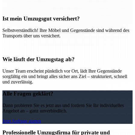
Ist mein Umzugsgut versichert?
Selbstverständlich! Ihre Möbel und Gegenstände sind während des
Transports über uns versichert.
Wie läuft der Umzugstag ab?
Unser Team erscheint pünktlich vor Ort, lädt Ihre Gegenstände
sorgfältig ein und bringt alles sicher ans Ziel – strukturiert, schnell
und zuverlässig.
Alle Fragen geklärt?
Dann probieren Sie es jetzt aus und fordern Sie Ihr individuelles
Angebot an – ganz unverbindlich.
Jetzt Anfrage starten
Professionelle Umzugsfirma für private und