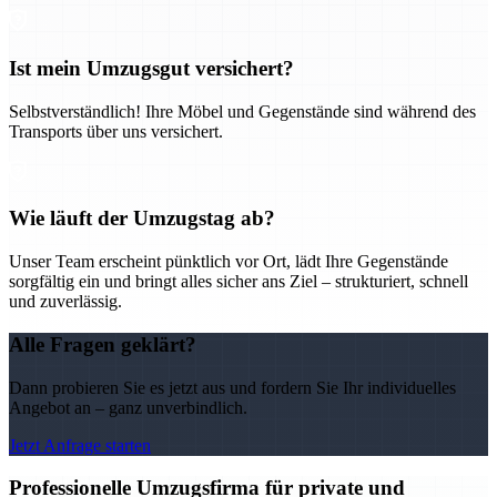
Ist mein Umzugsgut versichert?
Selbstverständlich! Ihre Möbel und Gegenstände sind während des
Transports über uns versichert.
Wie läuft der Umzugstag ab?
Unser Team erscheint pünktlich vor Ort, lädt Ihre Gegenstände
sorgfältig ein und bringt alles sicher ans Ziel – strukturiert, schnell
und zuverlässig.
Alle Fragen geklärt?
Dann probieren Sie es jetzt aus und fordern Sie Ihr individuelles
Angebot an – ganz unverbindlich.
Jetzt Anfrage starten
Professionelle Umzugsfirma für private und