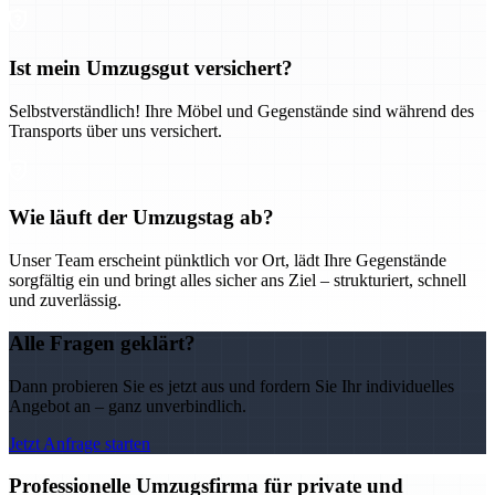
Ist mein Umzugsgut versichert?
Selbstverständlich! Ihre Möbel und Gegenstände sind während des
Transports über uns versichert.
Wie läuft der Umzugstag ab?
Unser Team erscheint pünktlich vor Ort, lädt Ihre Gegenstände
sorgfältig ein und bringt alles sicher ans Ziel – strukturiert, schnell
und zuverlässig.
Alle Fragen geklärt?
Dann probieren Sie es jetzt aus und fordern Sie Ihr individuelles
Angebot an – ganz unverbindlich.
Jetzt Anfrage starten
Professionelle Umzugsfirma für private und