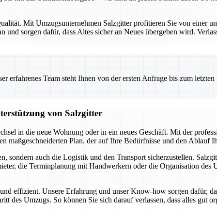
alität. Mit Umzugsunternehmen Salzgitter profitieren Sie von einer umf
 und sorgen dafür, dass Altes sicher an Neues übergeben wird. Verlas
 erfahrenes Team steht Ihnen von der ersten Anfrage bis zum letzten Ka
terstützung von Salzgitter
chsel in die neue Wohnung oder in ein neues Geschäft. Mit der profes
inen maßgeschneiderten Plan, der auf Ihre Bedürfnisse und den Ablauf 
, sondern auch die Logistik und den Transport sicherzustellen. Salzgit
ter, die Terminplanung mit Handwerkern oder die Organisation des Umz
i und effizient. Unsere Erfahrung und unser Know-how sorgen dafür, da
hritt des Umzugs. So können Sie sich darauf verlassen, dass alles gut o