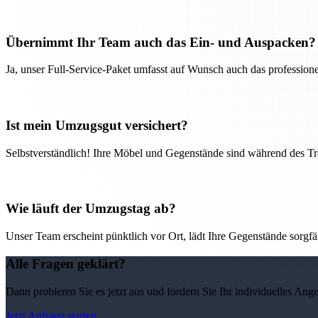
Übernimmt Ihr Team auch das Ein- und Auspacken?
Ja, unser Full-Service-Paket umfasst auf Wunsch auch das professio
Ist mein Umzugsgut versichert?
Selbstverständlich! Ihre Möbel und Gegenstände sind während des Tra
Wie läuft der Umzugstag ab?
Unser Team erscheint pünktlich vor Ort, lädt Ihre Gegenstände sorgfälti
Alle Fragen geklärt?
Dann probieren Sie es jetzt aus und fordern Sie Ihr individuelles Ang
Jetzt Anfrage starten