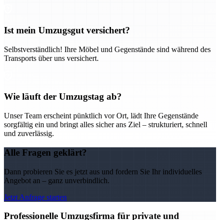
Ist mein Umzugsgut versichert?
Selbstverständlich! Ihre Möbel und Gegenstände sind während des
Transports über uns versichert.
Wie läuft der Umzugstag ab?
Unser Team erscheint pünktlich vor Ort, lädt Ihre Gegenstände
sorgfältig ein und bringt alles sicher ans Ziel – strukturiert, schnell
und zuverlässig.
Alle Fragen geklärt?
Dann probieren Sie es jetzt aus und fordern Sie Ihr individuelles
Angebot an – ganz unverbindlich.
Jetzt Anfrage starten
Professionelle Umzugsfirma für private und