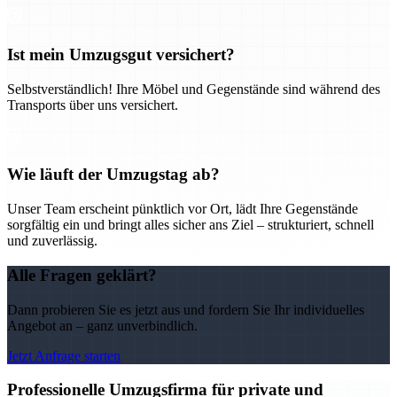
Ist mein Umzugsgut versichert?
Selbstverständlich! Ihre Möbel und Gegenstände sind während des
Transports über uns versichert.
Wie läuft der Umzugstag ab?
Unser Team erscheint pünktlich vor Ort, lädt Ihre Gegenstände
sorgfältig ein und bringt alles sicher ans Ziel – strukturiert, schnell
und zuverlässig.
Alle Fragen geklärt?
Dann probieren Sie es jetzt aus und fordern Sie Ihr individuelles
Angebot an – ganz unverbindlich.
Jetzt Anfrage starten
Professionelle Umzugsfirma für private und