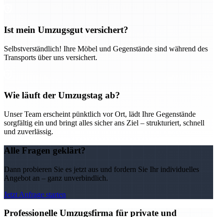
Ist mein Umzugsgut versichert?
Selbstverständlich! Ihre Möbel und Gegenstände sind während des
Transports über uns versichert.
Wie läuft der Umzugstag ab?
Unser Team erscheint pünktlich vor Ort, lädt Ihre Gegenstände
sorgfältig ein und bringt alles sicher ans Ziel – strukturiert, schnell
und zuverlässig.
Alle Fragen geklärt?
Dann probieren Sie es jetzt aus und fordern Sie Ihr individuelles
Angebot an – ganz unverbindlich.
Jetzt Anfrage starten
Professionelle Umzugsfirma für private und