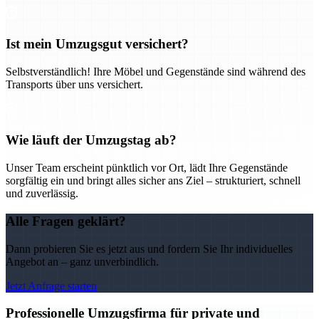
Ist mein Umzugsgut versichert?
Selbstverständlich! Ihre Möbel und Gegenstände sind während des
Transports über uns versichert.
Wie läuft der Umzugstag ab?
Unser Team erscheint pünktlich vor Ort, lädt Ihre Gegenstände
sorgfältig ein und bringt alles sicher ans Ziel – strukturiert, schnell
und zuverlässig.
Alle Fragen geklärt?
Dann probieren Sie es jetzt aus und fordern Sie Ihr individuelles
Angebot an – ganz unverbindlich.
Jetzt Anfrage starten
Professionelle Umzugsfirma für private und