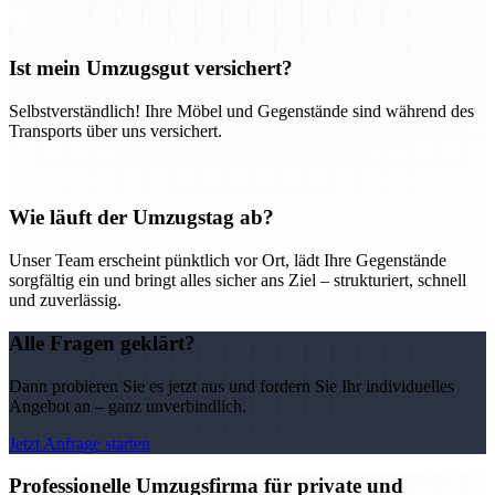
Ist mein Umzugsgut versichert?
Selbstverständlich! Ihre Möbel und Gegenstände sind während des
Transports über uns versichert.
Wie läuft der Umzugstag ab?
Unser Team erscheint pünktlich vor Ort, lädt Ihre Gegenstände
sorgfältig ein und bringt alles sicher ans Ziel – strukturiert, schnell
und zuverlässig.
Alle Fragen geklärt?
Dann probieren Sie es jetzt aus und fordern Sie Ihr individuelles
Angebot an – ganz unverbindlich.
Jetzt Anfrage starten
Professionelle Umzugsfirma für private und