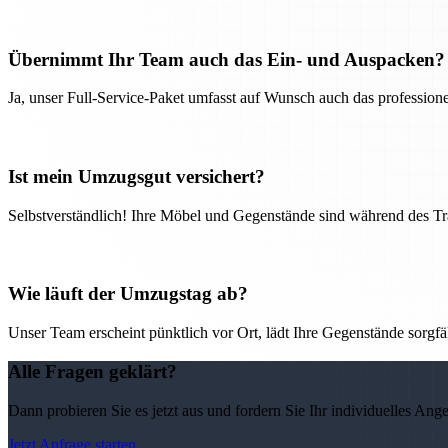
Übernimmt Ihr Team auch das Ein- und Auspacken?
Ja, unser Full-Service-Paket umfasst auf Wunsch auch das professio
Ist mein Umzugsgut versichert?
Selbstverständlich! Ihre Möbel und Gegenstände sind während des Tra
Wie läuft der Umzugstag ab?
Unser Team erscheint pünktlich vor Ort, lädt Ihre Gegenstände sorgfälti
Alle Fragen geklärt?
Dann probieren Sie es jetzt aus und fordern Sie Ihr individuelles Ang
Jetzt Anfrage starten