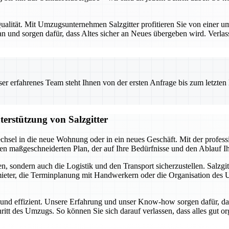
alität. Mit Umzugsunternehmen Salzgitter profitieren Sie von einer umf
 und sorgen dafür, dass Altes sicher an Neues übergeben wird. Verlas
 erfahrenes Team steht Ihnen von der ersten Anfrage bis zum letzten Ka
terstützung von Salzgitter
chsel in die neue Wohnung oder in ein neues Geschäft. Mit der profes
inen maßgeschneiderten Plan, der auf Ihre Bedürfnisse und den Ablauf 
, sondern auch die Logistik und den Transport sicherzustellen. Salzgit
ter, die Terminplanung mit Handwerkern oder die Organisation des Umz
i und effizient. Unsere Erfahrung und unser Know-how sorgen dafür, da
hritt des Umzugs. So können Sie sich darauf verlassen, dass alles gut o