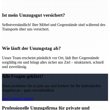
Ist mein Umzugsgut versichert?
Selbstverständlich! Ihre Möbel und Gegenstände sind während des
Transports über uns versichert.
Wie läuft der Umzugstag ab?
Unser Team erscheint pünktlich vor Ort, lädt Ihre Gegenstände
sorgfältig ein und bringt alles sicher ans Ziel – strukturiert, schnell
und zuverlässig.
Alle Fragen geklärt?
Dann probieren Sie es jetzt aus und fordern Sie Ihr individuelles
Angebot an – ganz unverbindlich.
Jetzt Anfrage starten
Professionelle Umzugsfirma für private und