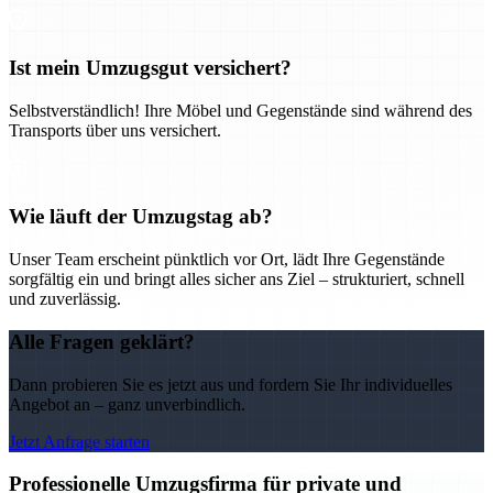
Ist mein Umzugsgut versichert?
Selbstverständlich! Ihre Möbel und Gegenstände sind während des
Transports über uns versichert.
Wie läuft der Umzugstag ab?
Unser Team erscheint pünktlich vor Ort, lädt Ihre Gegenstände
sorgfältig ein und bringt alles sicher ans Ziel – strukturiert, schnell
und zuverlässig.
Alle Fragen geklärt?
Dann probieren Sie es jetzt aus und fordern Sie Ihr individuelles
Angebot an – ganz unverbindlich.
Jetzt Anfrage starten
Professionelle Umzugsfirma für private und