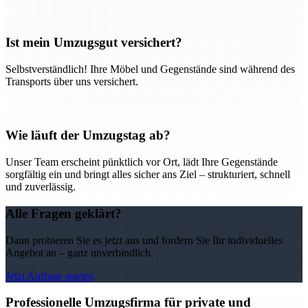
Ist mein Umzugsgut versichert?
Selbstverständlich! Ihre Möbel und Gegenstände sind während des
Transports über uns versichert.
Wie läuft der Umzugstag ab?
Unser Team erscheint pünktlich vor Ort, lädt Ihre Gegenstände
sorgfältig ein und bringt alles sicher ans Ziel – strukturiert, schnell
und zuverlässig.
Alle Fragen geklärt?
Dann probieren Sie es jetzt aus und fordern Sie Ihr individuelles
Angebot an – ganz unverbindlich.
Jetzt Anfrage starten
Professionelle Umzugsfirma für private und