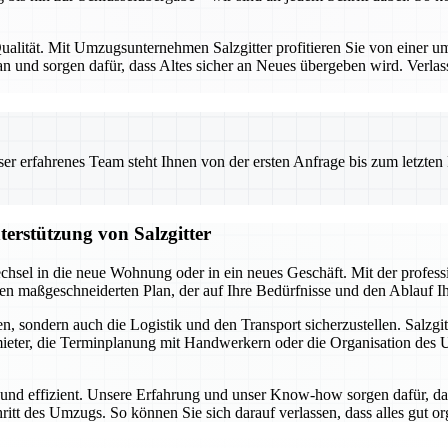
alität. Mit Umzugsunternehmen Salzgitter profitieren Sie von einer umf
 und sorgen dafür, dass Altes sicher an Neues übergeben wird. Verlas
 erfahrenes Team steht Ihnen von der ersten Anfrage bis zum letzten Ka
terstützung von Salzgitter
chsel in die neue Wohnung oder in ein neues Geschäft. Mit der profes
inen maßgeschneiderten Plan, der auf Ihre Bedürfnisse und den Ablauf 
, sondern auch die Logistik und den Transport sicherzustellen. Salzgit
ter, die Terminplanung mit Handwerkern oder die Organisation des Umz
i und effizient. Unsere Erfahrung und unser Know-how sorgen dafür, da
hritt des Umzugs. So können Sie sich darauf verlassen, dass alles gut o