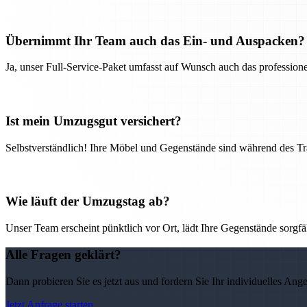
Übernimmt Ihr Team auch das Ein- und Auspacken?
Ja, unser Full-Service-Paket umfasst auf Wunsch auch das professio
Ist mein Umzugsgut versichert?
Selbstverständlich! Ihre Möbel und Gegenstände sind während des Tra
Wie läuft der Umzugstag ab?
Unser Team erscheint pünktlich vor Ort, lädt Ihre Gegenstände sorgfälti
Alle Fragen geklärt?
Dann probieren Sie es jetzt aus und fordern Sie Ihr individuelles Ang
Jetzt Anfrage starten