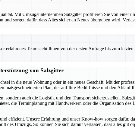
alität. Mit Umzugsunternehmen Salzgitter profitieren Sie von einer umf
 und sorgen dafür, dass Altes sicher an Neues übergeben wird. Verlas
 erfahrenes Team steht Ihnen von der ersten Anfrage bis zum letzten Ka
terstützung von Salzgitter
chsel in die neue Wohnung oder in ein neues Geschäft. Mit der profes
inen maßgeschneiderten Plan, der auf Ihre Bedürfnisse und den Ablauf 
, sondern auch die Logistik und den Transport sicherzustellen. Salzgit
ter, die Terminplanung mit Handwerkern oder die Organisation des Umz
i und effizient. Unsere Erfahrung und unser Know-how sorgen dafür, da
hritt des Umzugs. So können Sie sich darauf verlassen, dass alles gut o