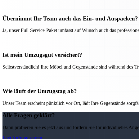
Übernimmt Ihr Team auch das Ein- und Auspacken?
Ja, unser Full-Service-Paket umfasst auf Wunsch auch das professio
Ist mein Umzugsgut versichert?
Selbstverständlich! Ihre Möbel und Gegenstände sind während des Tra
Wie läuft der Umzugstag ab?
Unser Team erscheint pünktlich vor Ort, lädt Ihre Gegenstände sorgfälti
Alle Fragen geklärt?
Dann probieren Sie es jetzt aus und fordern Sie Ihr individuelles Ang
Jetzt Anfrage starten