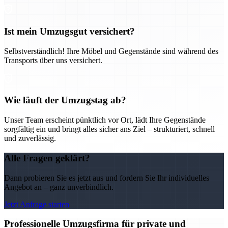
Ist mein Umzugsgut versichert?
Selbstverständlich! Ihre Möbel und Gegenstände sind während des
Transports über uns versichert.
Wie läuft der Umzugstag ab?
Unser Team erscheint pünktlich vor Ort, lädt Ihre Gegenstände
sorgfältig ein und bringt alles sicher ans Ziel – strukturiert, schnell
und zuverlässig.
Alle Fragen geklärt?
Dann probieren Sie es jetzt aus und fordern Sie Ihr individuelles
Angebot an – ganz unverbindlich.
Jetzt Anfrage starten
Professionelle Umzugsfirma für private und