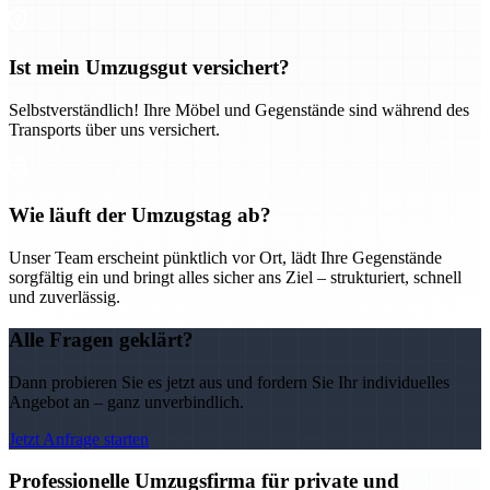
Ist mein Umzugsgut versichert?
Selbstverständlich! Ihre Möbel und Gegenstände sind während des
Transports über uns versichert.
Wie läuft der Umzugstag ab?
Unser Team erscheint pünktlich vor Ort, lädt Ihre Gegenstände
sorgfältig ein und bringt alles sicher ans Ziel – strukturiert, schnell
und zuverlässig.
Alle Fragen geklärt?
Dann probieren Sie es jetzt aus und fordern Sie Ihr individuelles
Angebot an – ganz unverbindlich.
Jetzt Anfrage starten
Professionelle Umzugsfirma für private und