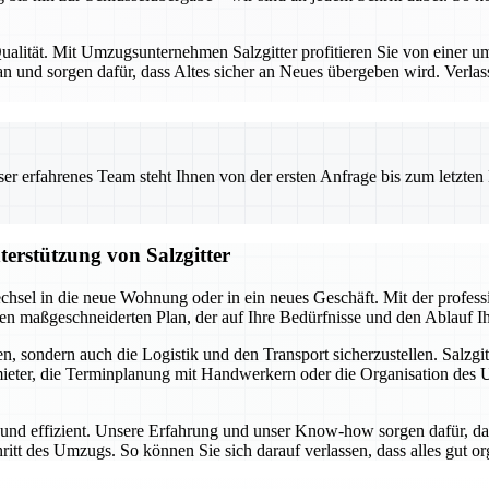
alität. Mit Umzugsunternehmen Salzgitter profitieren Sie von einer umf
 und sorgen dafür, dass Altes sicher an Neues übergeben wird. Verlas
 erfahrenes Team steht Ihnen von der ersten Anfrage bis zum letzten Ka
terstützung von Salzgitter
chsel in die neue Wohnung oder in ein neues Geschäft. Mit der profes
inen maßgeschneiderten Plan, der auf Ihre Bedürfnisse und den Ablauf 
, sondern auch die Logistik und den Transport sicherzustellen. Salzgit
ter, die Terminplanung mit Handwerkern oder die Organisation des Umz
i und effizient. Unsere Erfahrung und unser Know-how sorgen dafür, da
hritt des Umzugs. So können Sie sich darauf verlassen, dass alles gut o