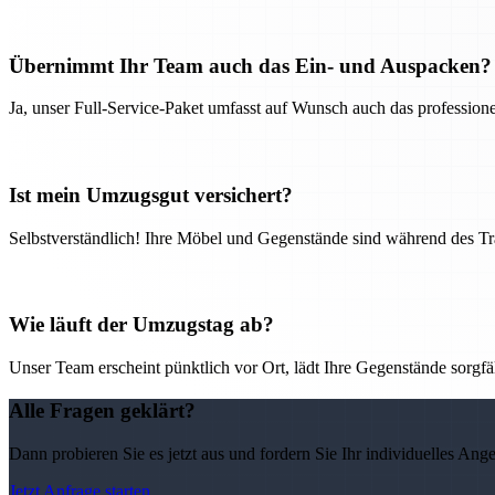
Übernimmt Ihr Team auch das Ein- und Auspacken?
Ja, unser Full-Service-Paket umfasst auf Wunsch auch das professio
Ist mein Umzugsgut versichert?
Selbstverständlich! Ihre Möbel und Gegenstände sind während des Tra
Wie läuft der Umzugstag ab?
Unser Team erscheint pünktlich vor Ort, lädt Ihre Gegenstände sorgfälti
Alle Fragen geklärt?
Dann probieren Sie es jetzt aus und fordern Sie Ihr individuelles Ang
Jetzt Anfrage starten