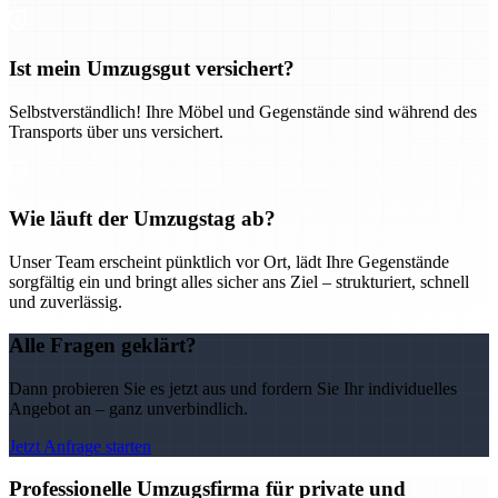
Ist mein Umzugsgut versichert?
Selbstverständlich! Ihre Möbel und Gegenstände sind während des
Transports über uns versichert.
Wie läuft der Umzugstag ab?
Unser Team erscheint pünktlich vor Ort, lädt Ihre Gegenstände
sorgfältig ein und bringt alles sicher ans Ziel – strukturiert, schnell
und zuverlässig.
Alle Fragen geklärt?
Dann probieren Sie es jetzt aus und fordern Sie Ihr individuelles
Angebot an – ganz unverbindlich.
Jetzt Anfrage starten
Professionelle Umzugsfirma für private und