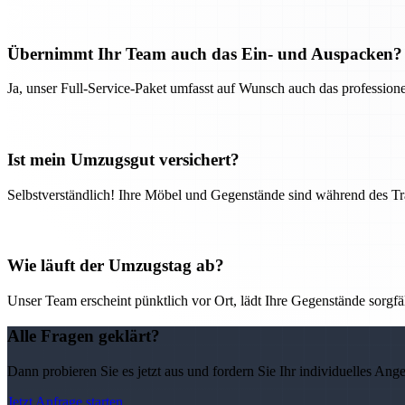
Übernimmt Ihr Team auch das Ein- und Auspacken?
Ja, unser Full-Service-Paket umfasst auf Wunsch auch das professio
Ist mein Umzugsgut versichert?
Selbstverständlich! Ihre Möbel und Gegenstände sind während des Tra
Wie läuft der Umzugstag ab?
Unser Team erscheint pünktlich vor Ort, lädt Ihre Gegenstände sorgfälti
Alle Fragen geklärt?
Dann probieren Sie es jetzt aus und fordern Sie Ihr individuelles Ang
Jetzt Anfrage starten