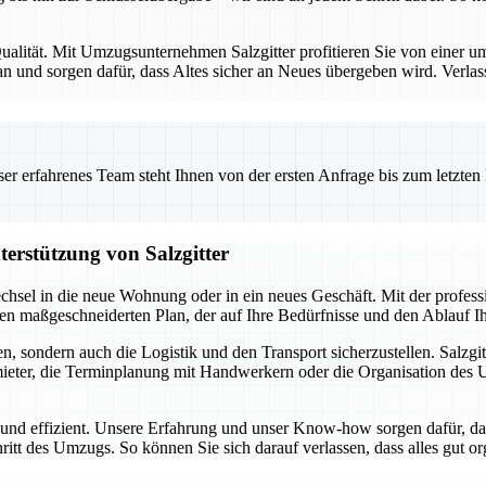
alität. Mit Umzugsunternehmen Salzgitter profitieren Sie von einer umf
 und sorgen dafür, dass Altes sicher an Neues übergeben wird. Verlas
 erfahrenes Team steht Ihnen von der ersten Anfrage bis zum letzten Ka
terstützung von Salzgitter
chsel in die neue Wohnung oder in ein neues Geschäft. Mit der profes
inen maßgeschneiderten Plan, der auf Ihre Bedürfnisse und den Ablauf 
, sondern auch die Logistik und den Transport sicherzustellen. Salzgit
ter, die Terminplanung mit Handwerkern oder die Organisation des Umz
i und effizient. Unsere Erfahrung und unser Know-how sorgen dafür, da
hritt des Umzugs. So können Sie sich darauf verlassen, dass alles gut o