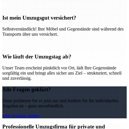
Ist mein Umzugsgut versichert?
Selbstverständlich! Ihre Möbel und Gegenstände sind während des
Transports über uns versichert.
Wie läuft der Umzugstag ab?
Unser Team erscheint pünktlich vor Ort, lädt Ihre Gegenstände
sorgfältig ein und bringt alles sicher ans Ziel – strukturiert, schnell
und zuverlässig.
Alle Fragen geklärt?
Dann probieren Sie es jetzt aus und fordern Sie Ihr individuelles
Angebot an – ganz unverbindlich.
Jetzt Anfrage starten
Professionelle Umzugsfirma für private und