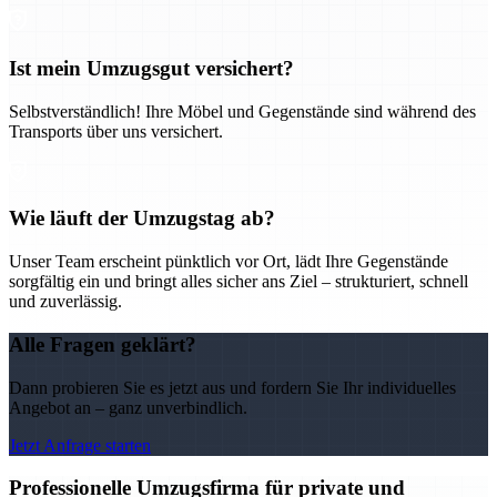
Ist mein Umzugsgut versichert?
Selbstverständlich! Ihre Möbel und Gegenstände sind während des
Transports über uns versichert.
Wie läuft der Umzugstag ab?
Unser Team erscheint pünktlich vor Ort, lädt Ihre Gegenstände
sorgfältig ein und bringt alles sicher ans Ziel – strukturiert, schnell
und zuverlässig.
Alle Fragen geklärt?
Dann probieren Sie es jetzt aus und fordern Sie Ihr individuelles
Angebot an – ganz unverbindlich.
Jetzt Anfrage starten
Professionelle Umzugsfirma für private und