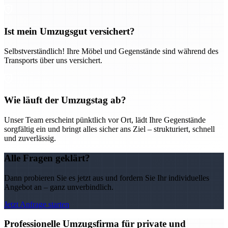
Ist mein Umzugsgut versichert?
Selbstverständlich! Ihre Möbel und Gegenstände sind während des
Transports über uns versichert.
Wie läuft der Umzugstag ab?
Unser Team erscheint pünktlich vor Ort, lädt Ihre Gegenstände
sorgfältig ein und bringt alles sicher ans Ziel – strukturiert, schnell
und zuverlässig.
Alle Fragen geklärt?
Dann probieren Sie es jetzt aus und fordern Sie Ihr individuelles
Angebot an – ganz unverbindlich.
Jetzt Anfrage starten
Professionelle Umzugsfirma für private und