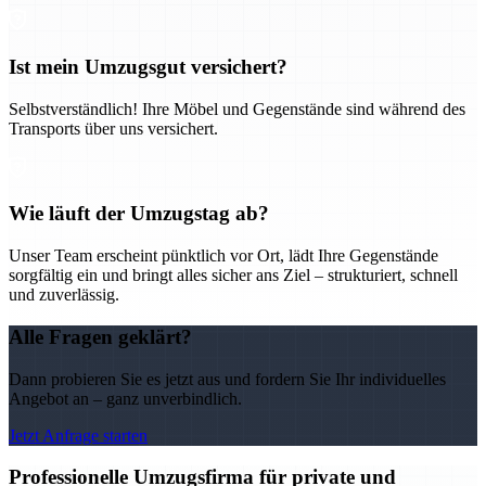
Ist mein Umzugsgut versichert?
Selbstverständlich! Ihre Möbel und Gegenstände sind während des
Transports über uns versichert.
Wie läuft der Umzugstag ab?
Unser Team erscheint pünktlich vor Ort, lädt Ihre Gegenstände
sorgfältig ein und bringt alles sicher ans Ziel – strukturiert, schnell
und zuverlässig.
Alle Fragen geklärt?
Dann probieren Sie es jetzt aus und fordern Sie Ihr individuelles
Angebot an – ganz unverbindlich.
Jetzt Anfrage starten
Professionelle Umzugsfirma für private und