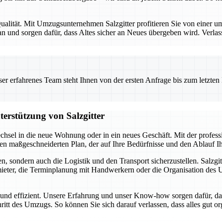
alität. Mit Umzugsunternehmen Salzgitter profitieren Sie von einer umf
 und sorgen dafür, dass Altes sicher an Neues übergeben wird. Verlas
 erfahrenes Team steht Ihnen von der ersten Anfrage bis zum letzten Ka
terstützung von Salzgitter
chsel in die neue Wohnung oder in ein neues Geschäft. Mit der profes
inen maßgeschneiderten Plan, der auf Ihre Bedürfnisse und den Ablauf 
, sondern auch die Logistik und den Transport sicherzustellen. Salzgit
ter, die Terminplanung mit Handwerkern oder die Organisation des Umz
i und effizient. Unsere Erfahrung und unser Know-how sorgen dafür, da
hritt des Umzugs. So können Sie sich darauf verlassen, dass alles gut o