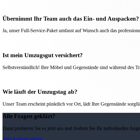
Übernimmt Ihr Team auch das Ein- und Auspacken?
Ja, unser Full-Service-Paket umfasst auf Wunsch auch das professio
Ist mein Umzugsgut versichert?
Selbstverständlich! Ihre Möbel und Gegenstände sind während des Tra
Wie läuft der Umzugstag ab?
Unser Team erscheint pünktlich vor Ort, lädt Ihre Gegenstände sorgfälti
Alle Fragen geklärt?
Dann probieren Sie es jetzt aus und fordern Sie Ihr individuelles Ang
Jetzt Anfrage starten