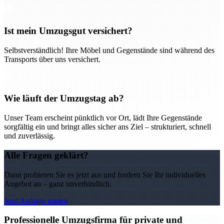
Ist mein Umzugsgut versichert?
Selbstverständlich! Ihre Möbel und Gegenstände sind während des
Transports über uns versichert.
Wie läuft der Umzugstag ab?
Unser Team erscheint pünktlich vor Ort, lädt Ihre Gegenstände
sorgfältig ein und bringt alles sicher ans Ziel – strukturiert, schnell
und zuverlässig.
Alle Fragen geklärt?
Dann probieren Sie es jetzt aus und fordern Sie Ihr individuelles
Angebot an – ganz unverbindlich.
Jetzt Anfrage starten
Professionelle Umzugsfirma für private und