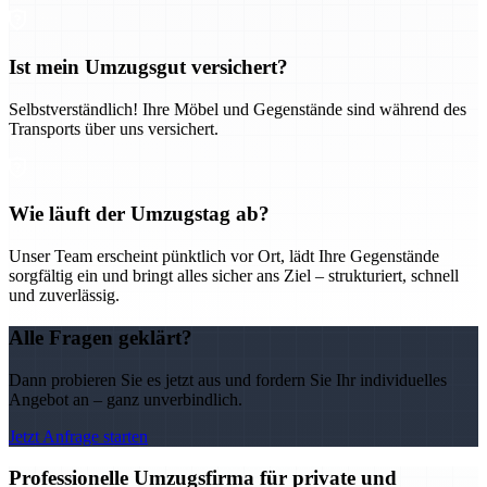
Ist mein Umzugsgut versichert?
Selbstverständlich! Ihre Möbel und Gegenstände sind während des
Transports über uns versichert.
Wie läuft der Umzugstag ab?
Unser Team erscheint pünktlich vor Ort, lädt Ihre Gegenstände
sorgfältig ein und bringt alles sicher ans Ziel – strukturiert, schnell
und zuverlässig.
Alle Fragen geklärt?
Dann probieren Sie es jetzt aus und fordern Sie Ihr individuelles
Angebot an – ganz unverbindlich.
Jetzt Anfrage starten
Professionelle Umzugsfirma für private und