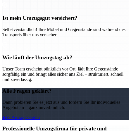
Ist mein Umzugsgut versichert?
Selbstverständlich! Ihre Möbel und Gegenstände sind während des
Transports über uns versichert.
Wie läuft der Umzugstag ab?
Unser Team erscheint pünktlich vor Ort, lädt Ihre Gegenstände
sorgfältig ein und bringt alles sicher ans Ziel – strukturiert, schnell
und zuverlässig.
Alle Fragen geklärt?
Dann probieren Sie es jetzt aus und fordern Sie Ihr individuelles
Angebot an – ganz unverbindlich.
Jetzt Anfrage starten
Professionelle Umzugsfirma für private und