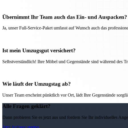
Übernimmt Ihr Team auch das Ein- und Auspacken?
Ja, unser Full-Service-Paket umfasst auf Wunsch auch das professio
Ist mein Umzugsgut versichert?
Selbstverständlich! Ihre Möbel und Gegenstände sind während des Tra
Wie läuft der Umzugstag ab?
Unser Team erscheint pünktlich vor Ort, lädt Ihre Gegenstände sorgfälti
Alle Fragen geklärt?
Dann probieren Sie es jetzt aus und fordern Sie Ihr individuelles Ang
Jetzt Anfrage starten