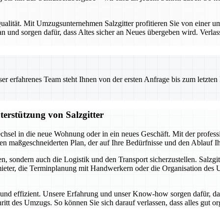
alität. Mit Umzugsunternehmen Salzgitter profitieren Sie von einer umf
 und sorgen dafür, dass Altes sicher an Neues übergeben wird. Verlas
 erfahrenes Team steht Ihnen von der ersten Anfrage bis zum letzten Ka
terstützung von Salzgitter
chsel in die neue Wohnung oder in ein neues Geschäft. Mit der profes
inen maßgeschneiderten Plan, der auf Ihre Bedürfnisse und den Ablauf 
, sondern auch die Logistik und den Transport sicherzustellen. Salzgit
ter, die Terminplanung mit Handwerkern oder die Organisation des Umz
i und effizient. Unsere Erfahrung und unser Know-how sorgen dafür, da
hritt des Umzugs. So können Sie sich darauf verlassen, dass alles gut o