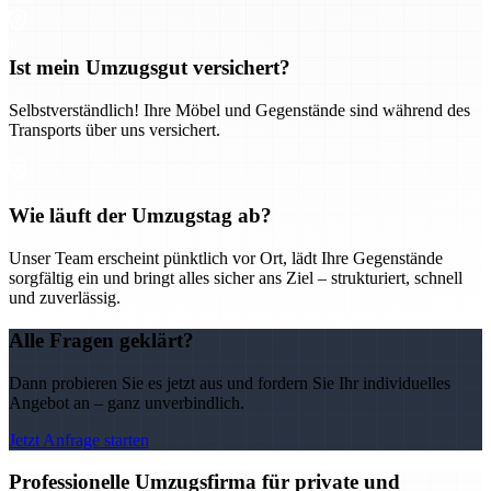
Ist mein Umzugsgut versichert?
Selbstverständlich! Ihre Möbel und Gegenstände sind während des
Transports über uns versichert.
Wie läuft der Umzugstag ab?
Unser Team erscheint pünktlich vor Ort, lädt Ihre Gegenstände
sorgfältig ein und bringt alles sicher ans Ziel – strukturiert, schnell
und zuverlässig.
Alle Fragen geklärt?
Dann probieren Sie es jetzt aus und fordern Sie Ihr individuelles
Angebot an – ganz unverbindlich.
Jetzt Anfrage starten
Professionelle Umzugsfirma für private und