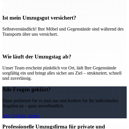
Ist mein Umzugsgut versichert?
Selbstverständlich! Ihre Möbel und Gegenstände sind während des
Transports über uns versichert.
Wie läuft der Umzugstag ab?
Unser Team erscheint pünktlich vor Ort, lädt Ihre Gegenstände
sorgfältig ein und bringt alles sicher ans Ziel – strukturiert, schnell
und zuverlässig.
Alle Fragen geklärt?
Dann probieren Sie es jetzt aus und fordern Sie Ihr individuelles
Angebot an – ganz unverbindlich.
Jetzt Anfrage starten
Professionelle Umzugsfirma für private und