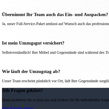
Übernimmt Ihr Team auch das Ein- und Auspacken?
Ja, unser Full-Service-Paket umfasst auf Wunsch auch das professio
Ist mein Umzugsgut versichert?
Selbstverständlich! Ihre Möbel und Gegenstände sind während des Tra
Wie läuft der Umzugstag ab?
Unser Team erscheint pünktlich vor Ort, lädt Ihre Gegenstände sorgfälti
Alle Fragen geklärt?
Dann probieren Sie es jetzt aus und fordern Sie Ihr individuelles Ang
Jetzt Anfrage starten