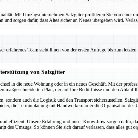
alität. Mit Umzugsunternehmen Salzgitter profitieren Sie von einer umf
 und sorgen dafür, dass Altes sicher an Neues übergeben wird. Verlas
 erfahrenes Team steht Ihnen von der ersten Anfrage bis zum letzten Ka
terstützung von Salzgitter
chsel in die neue Wohnung oder in ein neues Geschäft. Mit der profes
inen maßgeschneiderten Plan, der auf Ihre Bedürfnisse und den Ablauf 
, sondern auch die Logistik und den Transport sicherzustellen. Salzgit
ter, die Terminplanung mit Handwerkern oder die Organisation des Umz
i und effizient. Unsere Erfahrung und unser Know-how sorgen dafür, da
hritt des Umzugs. So können Sie sich darauf verlassen, dass alles gut o