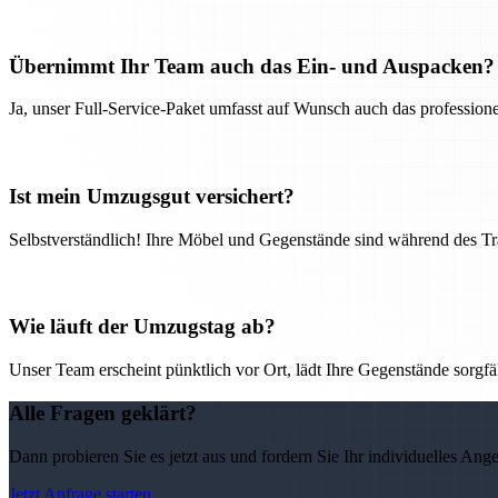
Übernimmt Ihr Team auch das Ein- und Auspacken?
Ja, unser Full-Service-Paket umfasst auf Wunsch auch das professio
Ist mein Umzugsgut versichert?
Selbstverständlich! Ihre Möbel und Gegenstände sind während des Tra
Wie läuft der Umzugstag ab?
Unser Team erscheint pünktlich vor Ort, lädt Ihre Gegenstände sorgfälti
Alle Fragen geklärt?
Dann probieren Sie es jetzt aus und fordern Sie Ihr individuelles Ang
Jetzt Anfrage starten