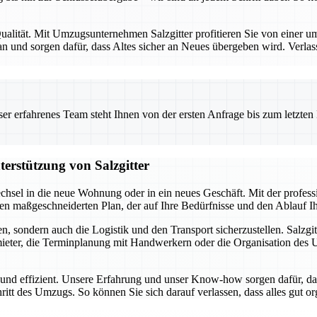
alität. Mit Umzugsunternehmen Salzgitter profitieren Sie von einer umf
 und sorgen dafür, dass Altes sicher an Neues übergeben wird. Verlas
 erfahrenes Team steht Ihnen von der ersten Anfrage bis zum letzten Ka
terstützung von Salzgitter
chsel in die neue Wohnung oder in ein neues Geschäft. Mit der profes
inen maßgeschneiderten Plan, der auf Ihre Bedürfnisse und den Ablauf 
, sondern auch die Logistik und den Transport sicherzustellen. Salzgit
ter, die Terminplanung mit Handwerkern oder die Organisation des Umz
i und effizient. Unsere Erfahrung und unser Know-how sorgen dafür, da
hritt des Umzugs. So können Sie sich darauf verlassen, dass alles gut o