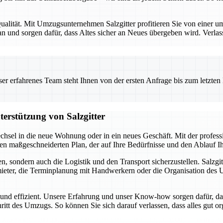
alität. Mit Umzugsunternehmen Salzgitter profitieren Sie von einer umf
 und sorgen dafür, dass Altes sicher an Neues übergeben wird. Verlas
 erfahrenes Team steht Ihnen von der ersten Anfrage bis zum letzten Ka
terstützung von Salzgitter
chsel in die neue Wohnung oder in ein neues Geschäft. Mit der profes
inen maßgeschneiderten Plan, der auf Ihre Bedürfnisse und den Ablauf 
, sondern auch die Logistik und den Transport sicherzustellen. Salzgit
ter, die Terminplanung mit Handwerkern oder die Organisation des Umz
i und effizient. Unsere Erfahrung und unser Know-how sorgen dafür, da
hritt des Umzugs. So können Sie sich darauf verlassen, dass alles gut o