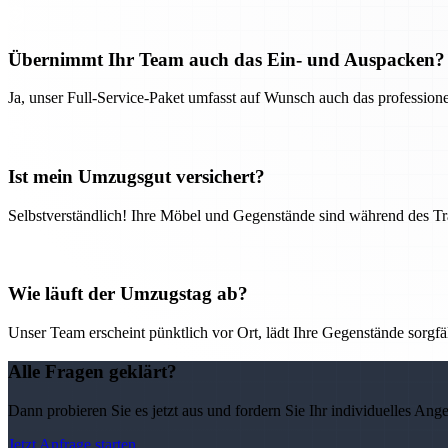
Übernimmt Ihr Team auch das Ein- und Auspacken?
Ja, unser Full-Service-Paket umfasst auf Wunsch auch das professio
Ist mein Umzugsgut versichert?
Selbstverständlich! Ihre Möbel und Gegenstände sind während des Tra
Wie läuft der Umzugstag ab?
Unser Team erscheint pünktlich vor Ort, lädt Ihre Gegenstände sorgfälti
Alle Fragen geklärt?
Dann probieren Sie es jetzt aus und fordern Sie Ihr individuelles Ang
Jetzt Anfrage starten