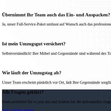
Übernimmt Ihr Team auch das Ein- und Auspacken?
Ja, unser Full-Service-Paket umfasst auf Wunsch auch das professio
Ist mein Umzugsgut versichert?
Selbstverständlich! Ihre Möbel und Gegenstände sind während des Tra
Wie läuft der Umzugstag ab?
Unser Team erscheint pünktlich vor Ort, lädt Ihre Gegenstände sorgfälti
Alle Fragen geklärt?
Dann probieren Sie es jetzt aus und fordern Sie Ihr individuelles Ang
Jetzt Anfrage starten