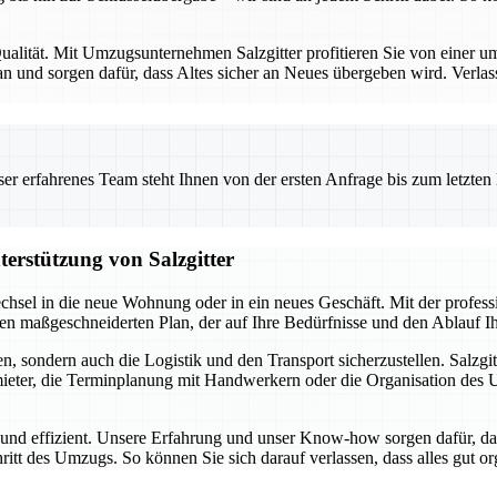
alität. Mit Umzugsunternehmen Salzgitter profitieren Sie von einer umf
 und sorgen dafür, dass Altes sicher an Neues übergeben wird. Verlas
 erfahrenes Team steht Ihnen von der ersten Anfrage bis zum letzten Ka
terstützung von Salzgitter
chsel in die neue Wohnung oder in ein neues Geschäft. Mit der profes
inen maßgeschneiderten Plan, der auf Ihre Bedürfnisse und den Ablauf 
, sondern auch die Logistik und den Transport sicherzustellen. Salzgit
ter, die Terminplanung mit Handwerkern oder die Organisation des Umz
i und effizient. Unsere Erfahrung und unser Know-how sorgen dafür, da
hritt des Umzugs. So können Sie sich darauf verlassen, dass alles gut o