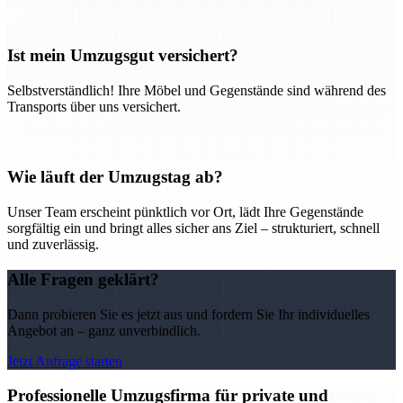
Ist mein Umzugsgut versichert?
Selbstverständlich! Ihre Möbel und Gegenstände sind während des
Transports über uns versichert.
Wie läuft der Umzugstag ab?
Unser Team erscheint pünktlich vor Ort, lädt Ihre Gegenstände
sorgfältig ein und bringt alles sicher ans Ziel – strukturiert, schnell
und zuverlässig.
Alle Fragen geklärt?
Dann probieren Sie es jetzt aus und fordern Sie Ihr individuelles
Angebot an – ganz unverbindlich.
Jetzt Anfrage starten
Professionelle Umzugsfirma für private und