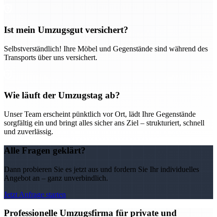
Ist mein Umzugsgut versichert?
Selbstverständlich! Ihre Möbel und Gegenstände sind während des
Transports über uns versichert.
Wie läuft der Umzugstag ab?
Unser Team erscheint pünktlich vor Ort, lädt Ihre Gegenstände
sorgfältig ein und bringt alles sicher ans Ziel – strukturiert, schnell
und zuverlässig.
Alle Fragen geklärt?
Dann probieren Sie es jetzt aus und fordern Sie Ihr individuelles
Angebot an – ganz unverbindlich.
Jetzt Anfrage starten
Professionelle Umzugsfirma für private und