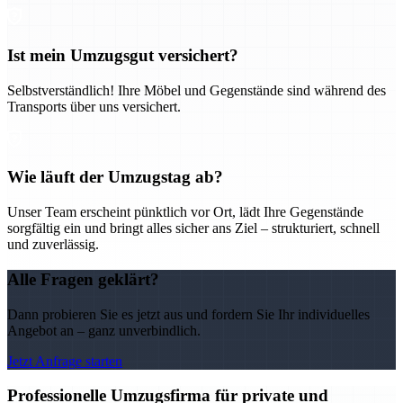
Ist mein Umzugsgut versichert?
Selbstverständlich! Ihre Möbel und Gegenstände sind während des
Transports über uns versichert.
Wie läuft der Umzugstag ab?
Unser Team erscheint pünktlich vor Ort, lädt Ihre Gegenstände
sorgfältig ein und bringt alles sicher ans Ziel – strukturiert, schnell
und zuverlässig.
Alle Fragen geklärt?
Dann probieren Sie es jetzt aus und fordern Sie Ihr individuelles
Angebot an – ganz unverbindlich.
Jetzt Anfrage starten
Professionelle Umzugsfirma für private und