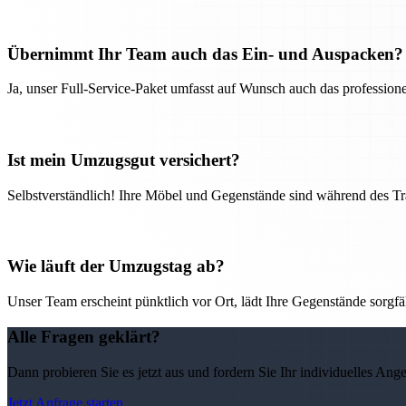
Übernimmt Ihr Team auch das Ein- und Auspacken?
Ja, unser Full-Service-Paket umfasst auf Wunsch auch das professio
Ist mein Umzugsgut versichert?
Selbstverständlich! Ihre Möbel und Gegenstände sind während des Tra
Wie läuft der Umzugstag ab?
Unser Team erscheint pünktlich vor Ort, lädt Ihre Gegenstände sorgfälti
Alle Fragen geklärt?
Dann probieren Sie es jetzt aus und fordern Sie Ihr individuelles Ang
Jetzt Anfrage starten