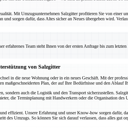
alität. Mit Umzugsunternehmen Salzgitter profitieren Sie von einer umf
 und sorgen dafür, dass Altes sicher an Neues übergeben wird. Verlas
 erfahrenes Team steht Ihnen von der ersten Anfrage bis zum letzten Ka
terstützung von Salzgitter
chsel in die neue Wohnung oder in ein neues Geschäft. Mit der profes
inen maßgeschneiderten Plan, der auf Ihre Bedürfnisse und den Ablauf 
, sondern auch die Logistik und den Transport sicherzustellen. Salzgit
ter, die Terminplanung mit Handwerkern oder die Organisation des Umz
i und effizient. Unsere Erfahrung und unser Know-how sorgen dafür, da
hritt des Umzugs. So können Sie sich darauf verlassen, dass alles gut o