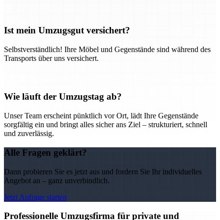
Ist mein Umzugsgut versichert?
Selbstverständlich! Ihre Möbel und Gegenstände sind während des
Transports über uns versichert.
Wie läuft der Umzugstag ab?
Unser Team erscheint pünktlich vor Ort, lädt Ihre Gegenstände
sorgfältig ein und bringt alles sicher ans Ziel – strukturiert, schnell
und zuverlässig.
Alle Fragen geklärt?
Dann probieren Sie es jetzt aus und fordern Sie Ihr individuelles
Angebot an – ganz unverbindlich.
Jetzt Anfrage starten
Professionelle Umzugsfirma für private und