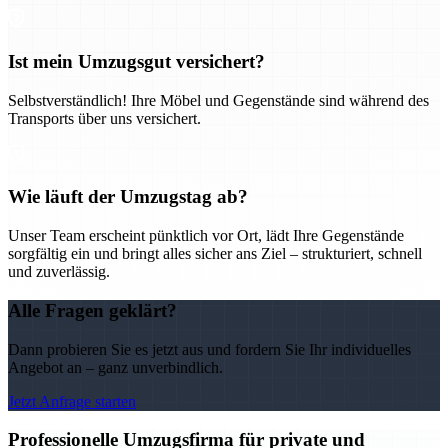
Ist mein Umzugsgut versichert?
Selbstverständlich! Ihre Möbel und Gegenstände sind während des
Transports über uns versichert.
Wie läuft der Umzugstag ab?
Unser Team erscheint pünktlich vor Ort, lädt Ihre Gegenstände
sorgfältig ein und bringt alles sicher ans Ziel – strukturiert, schnell
und zuverlässig.
Alle Fragen geklärt?
Dann probieren Sie es jetzt aus und fordern Sie Ihr individuelles
Angebot an – ganz unverbindlich.
Jetzt Anfrage starten
Professionelle Umzugsfirma für private und