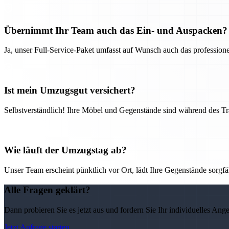
Übernimmt Ihr Team auch das Ein- und Auspacken?
Ja, unser Full-Service-Paket umfasst auf Wunsch auch das professio
Ist mein Umzugsgut versichert?
Selbstverständlich! Ihre Möbel und Gegenstände sind während des Tra
Wie läuft der Umzugstag ab?
Unser Team erscheint pünktlich vor Ort, lädt Ihre Gegenstände sorgfälti
Alle Fragen geklärt?
Dann probieren Sie es jetzt aus und fordern Sie Ihr individuelles Ang
Jetzt Anfrage starten