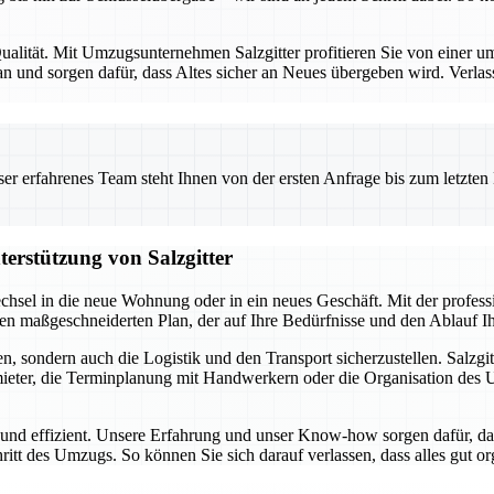
alität. Mit Umzugsunternehmen Salzgitter profitieren Sie von einer umf
 und sorgen dafür, dass Altes sicher an Neues übergeben wird. Verlas
 erfahrenes Team steht Ihnen von der ersten Anfrage bis zum letzten Ka
terstützung von Salzgitter
chsel in die neue Wohnung oder in ein neues Geschäft. Mit der profes
inen maßgeschneiderten Plan, der auf Ihre Bedürfnisse und den Ablauf 
, sondern auch die Logistik und den Transport sicherzustellen. Salzgit
ter, die Terminplanung mit Handwerkern oder die Organisation des Umz
i und effizient. Unsere Erfahrung und unser Know-how sorgen dafür, da
hritt des Umzugs. So können Sie sich darauf verlassen, dass alles gut o