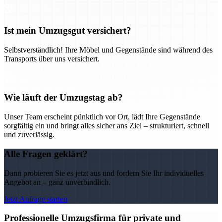
Ist mein Umzugsgut versichert?
Selbstverständlich! Ihre Möbel und Gegenstände sind während des
Transports über uns versichert.
Wie läuft der Umzugstag ab?
Unser Team erscheint pünktlich vor Ort, lädt Ihre Gegenstände
sorgfältig ein und bringt alles sicher ans Ziel – strukturiert, schnell
und zuverlässig.
Alle Fragen geklärt?
Dann probieren Sie es jetzt aus und fordern Sie Ihr individuelles
Angebot an – ganz unverbindlich.
Jetzt Anfrage starten
Professionelle Umzugsfirma für private und