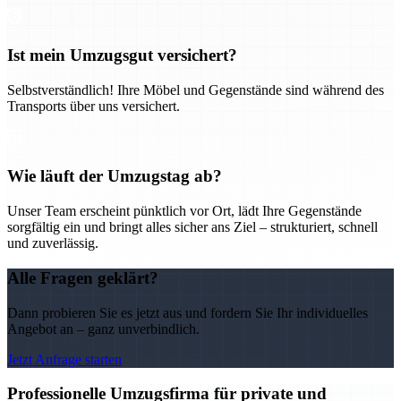
Ist mein Umzugsgut versichert?
Selbstverständlich! Ihre Möbel und Gegenstände sind während des
Transports über uns versichert.
Wie läuft der Umzugstag ab?
Unser Team erscheint pünktlich vor Ort, lädt Ihre Gegenstände
sorgfältig ein und bringt alles sicher ans Ziel – strukturiert, schnell
und zuverlässig.
Alle Fragen geklärt?
Dann probieren Sie es jetzt aus und fordern Sie Ihr individuelles
Angebot an – ganz unverbindlich.
Jetzt Anfrage starten
Professionelle Umzugsfirma für private und