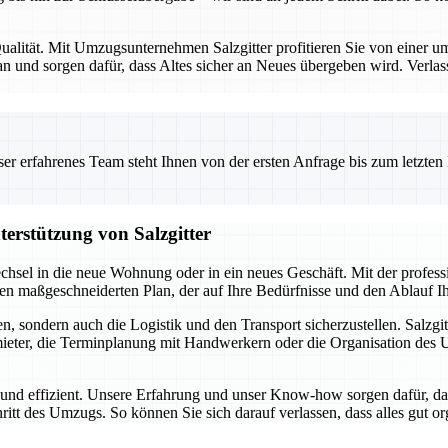
alität. Mit Umzugsunternehmen Salzgitter profitieren Sie von einer umf
 und sorgen dafür, dass Altes sicher an Neues übergeben wird. Verlas
 erfahrenes Team steht Ihnen von der ersten Anfrage bis zum letzten Ka
terstützung von Salzgitter
chsel in die neue Wohnung oder in ein neues Geschäft. Mit der profes
inen maßgeschneiderten Plan, der auf Ihre Bedürfnisse und den Ablauf 
, sondern auch die Logistik und den Transport sicherzustellen. Salzgit
ter, die Terminplanung mit Handwerkern oder die Organisation des Umz
i und effizient. Unsere Erfahrung und unser Know-how sorgen dafür, da
hritt des Umzugs. So können Sie sich darauf verlassen, dass alles gut o