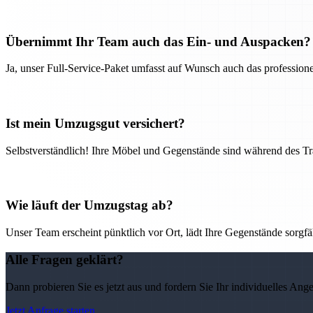
Übernimmt Ihr Team auch das Ein- und Auspacken?
Ja, unser Full-Service-Paket umfasst auf Wunsch auch das professio
Ist mein Umzugsgut versichert?
Selbstverständlich! Ihre Möbel und Gegenstände sind während des Tra
Wie läuft der Umzugstag ab?
Unser Team erscheint pünktlich vor Ort, lädt Ihre Gegenstände sorgfälti
Alle Fragen geklärt?
Dann probieren Sie es jetzt aus und fordern Sie Ihr individuelles Ang
Jetzt Anfrage starten