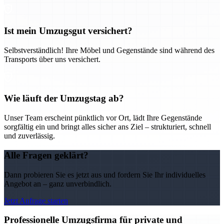
Ist mein Umzugsgut versichert?
Selbstverständlich! Ihre Möbel und Gegenstände sind während des
Transports über uns versichert.
Wie läuft der Umzugstag ab?
Unser Team erscheint pünktlich vor Ort, lädt Ihre Gegenstände
sorgfältig ein und bringt alles sicher ans Ziel – strukturiert, schnell
und zuverlässig.
Alle Fragen geklärt?
Dann probieren Sie es jetzt aus und fordern Sie Ihr individuelles
Angebot an – ganz unverbindlich.
Jetzt Anfrage starten
Professionelle Umzugsfirma für private und