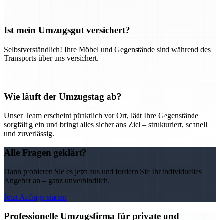
Ist mein Umzugsgut versichert?
Selbstverständlich! Ihre Möbel und Gegenstände sind während des
Transports über uns versichert.
Wie läuft der Umzugstag ab?
Unser Team erscheint pünktlich vor Ort, lädt Ihre Gegenstände
sorgfältig ein und bringt alles sicher ans Ziel – strukturiert, schnell
und zuverlässig.
Alle Fragen geklärt?
Dann probieren Sie es jetzt aus und fordern Sie Ihr individuelles
Angebot an – ganz unverbindlich.
Jetzt Anfrage starten
Professionelle Umzugsfirma für private und