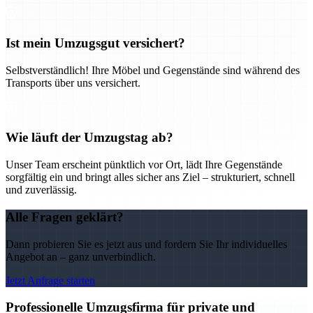
Ist mein Umzugsgut versichert?
Selbstverständlich! Ihre Möbel und Gegenstände sind während des
Transports über uns versichert.
Wie läuft der Umzugstag ab?
Unser Team erscheint pünktlich vor Ort, lädt Ihre Gegenstände
sorgfältig ein und bringt alles sicher ans Ziel – strukturiert, schnell
und zuverlässig.
Alle Fragen geklärt?
Dann probieren Sie es jetzt aus und fordern Sie Ihr individuelles
Angebot an – ganz unverbindlich.
Jetzt Anfrage starten
Professionelle Umzugsfirma für private und